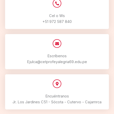
Cel o Ws
+51 972 587 840
Escríbenos
Ejulca@cetprofeyalegria69.edu.pe
Encuéntranos
Jr. Los Jardines C51 - Sócota - Cutervo - Cajamrca